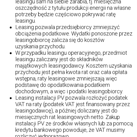
leasingu sam na siebie zarabia, tj. miesięczna
oszczędność z tytułu produkcji energii na własne
potrzeby będzie częściowo pokrywać ratę
leasingu.
Leasing pozwala przedsiębiorcy zmniejszyć
obciążenia podatkowe. Wydatki ponoszone przez
leasingobiorcę zalicza się do kosztów
uzyskania przychodu.
W przypadku leasingu operacyjnego, przedmiot
leasingu zaliczany jest do składników
majątkowych leasingodawcy. Kosztem uzyskania
przychodu jest pełna kwota rat oraz cała opłata
wstępna, raty leasingowe zmniejszają więc
podstawę do opodatkowania podatkiem
dochodowym, a więc i podatki leasingobiorcy.
Leasing instalacji PV pozwala rozłożyć podatek
VAT na raty (podatek VAT jest finansowany przez
leasingodawcę), a później doliczany jest do
miesięcznych rat leasingowych netto. Zakup
instalacji PV ze środków własnych lub za pomocą
kredytu bankowego powoduje, że VAT musimy
rozliczyć jednorazowo.