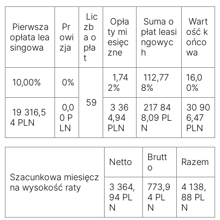
Lic
Opła
Suma o
Wart
Pierwsza
Pr
zb
ty mi
płat leasi
ość k
opłata lea
owi
a o
esięc
ngowyc
ońco
singowa
zja
pła
zne
h
wa
t
1,74
112,77
16,0
10,00%
0%
2%
8%
0%
59
0,0
3 36
217 84
30 90
19 316,5
0 P
4,94
8,09 PL
6,47
4 PLN
LN
PLN
N
PLN
Brutt
Netto
Razem
o
Szacunkowa miesięcz
3 364,
773,9
4 138,
na wysokość raty
94 PL
4 PL
88 PL
N
N
N