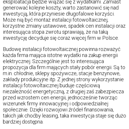
eksploatacja będzie wiązać się z wydatkami. Zamiast
generować kolejne koszty, warto zastanowić się nad
inwestycją, która przyniesie długofalowe korzyści.
Może nią być montaż instalacji fotowoltaicznej,
korzystne zmiany ustawowe, spadek cen instalacji oraz
interesująca stopa zwrotu sprawiają, że na taką
inwestycję decyduje się coraz więcej firm w Polsce.
Budowę instalacji fotowoltaicznej powinna rozważyć
każda firma mająca istotne wydatki na zakup energii
elektrycznej. Szczególnie jest to interesująca
propozycja dla firm mających stały pobór energii. Są to
m.in. chłodnie, sklepy spożywcze, stacje benzynowe,
zakłady produkcyjne itp. Z jednej strony wykorzystanie
instalacji fotowoltaicznej buduje częściową
niezależność energetyczną, z drugiej zaś zabezpiecza
przed wzrostem cen energii, jednocześnie tworząc
wizerunek firmy innowacyjnej i odpowiedzialnej
społecznie. Dzięki rozwojowi źródeł finansowania,
takich jak choćby leasing, taka inwestycja staje się dużo
bardziej dostępna.